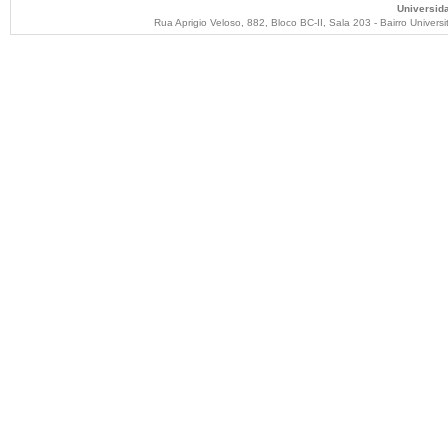
Universid
Rua Aprigio Veloso, 882, Bloco BC-II, Sala 203 - Bairro Unive